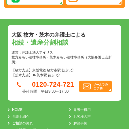
大阪 枚方・茨木の弁護士による
相続・遺産分割相談
運営：弁護士法人アイリス
枚方みらい法律事務所・茨木みらい法律事務所（大阪弁護士会所
属）
【枚方支店】京阪電鉄 枚方市駅 徒歩5分
【茨木支店】JR茨木駅 徒歩3分
0120-724-721
受付時間 平日9:30～17:30
HOME
弁護士費用
弁護士紹介
お客様の声
ご相談の流れ
解決事例